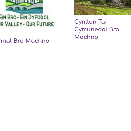
Cynllun Tai
Cymunedol Bro
Machno
nnal Bro Machno