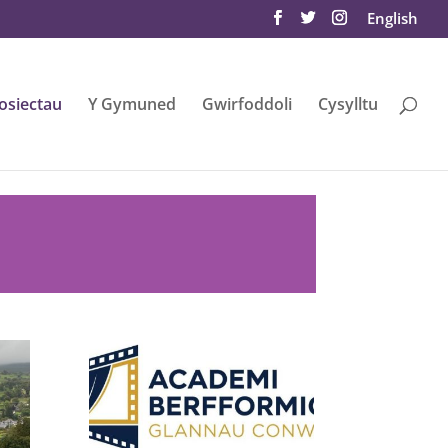
English
osiectau
Y Gymuned
Gwirfoddoli
Cysylltu