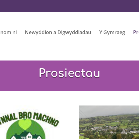
nom ni
Newyddion a Digwyddiadau
Y Gymraeg
Pr
Prosiectau