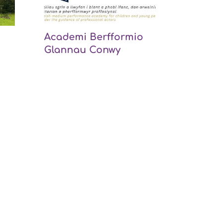
Academi Berfformio
Glannau Conwy