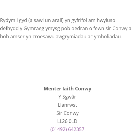
Rydym i gyd (a sawl un arall) yn gyfrifol am hwyluso
defnydd y Gymraeg ymysg pob oedran o fewn sir Conwy a
bob amser yn croesawu awgrymiadau ac ymholiadau.
Menter Iaith Conwy
Y Sgwâr
Llanrwst
Sir Conwy
LL26 0LD
(01492) 642357