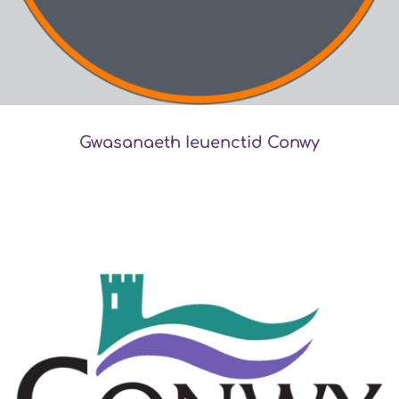
Gwasanaeth Ieuenctid Conwy