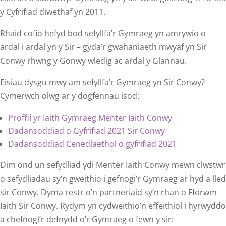
y Cyfrifiad diwethaf yn 2011.
Rhaid cofio hefyd bod sefyllfa’r Gymraeg yn amrywio o
ardal i ardal yn y Sir – gyda’r gwahaniaeth mwyaf yn Sir
Conwy rhwng y Gonwy wledig ac ardal y Glannau.
Eisiau dysgu mwy am sefyllfa’r Gymraeg yn Sir Conwy?
Cymerwch olwg ar y dogfennau isod:
Proffil yr Iaith Gymraeg Menter Iaith Conwy
Dadansoddiad o Gyfrifiad 2021 Sir Conwy
Dadansoddiad Cenedlaethol o gyfrifiad 2021
Dim ond un sefydliad ydi Menter Iaith Conwy mewn clwstwr
o sefydliadau sy’n gweithio i gefnogi’r Gymraeg ar hyd a lled
sir Conwy. Dyma restr o’n partneriaid sy’n rhan o Fforwm
Iaith Sir Conwy. Rydym yn cydweithio’n effeithiol i hyrwyddo
a chefnogi’r defnydd o’r Gymraeg o fewn y sir: