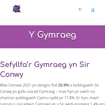
Y Gymraeg
Sefyllfa’r Gymraeg yn Sir
Conwy
Mae Censws 2021 yn dangos fod
25.9%
o boblogaeth Sir
Conwy yn gallu siarad Cymraeg – mae hyn yn uwch na
chanran poblogaeth Cymru sydd yn 17.8%. Er hyn, mae’r
canran o siaradwyr Cymraeg yn y Sir wedi gostwng 1.4% ers