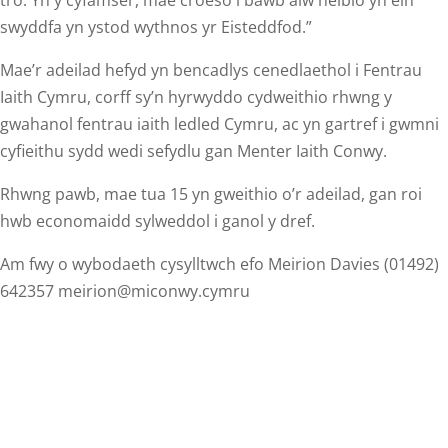
tro. Yn y cyfamser, mae croeso i bawb alw heibio yn ein
swyddfa yn ystod wythnos yr Eisteddfod.”
Mae’r adeilad hefyd yn bencadlys cenedlaethol i Fentrau
Iaith Cymru, corff sy’n hyrwyddo cydweithio rhwng y
gwahanol fentrau iaith ledled Cymru, ac yn gartref i gwmni
cyfieithu sydd wedi sefydlu gan Menter Iaith Conwy.
Rhwng pawb, mae tua 15 yn gweithio o’r adeilad, gan roi
hwb economaidd sylweddol i ganol y dref.
Am fwy o wybodaeth cysylltwch efo Meirion Davies (01492)
642357 meirion@miconwy.cymru