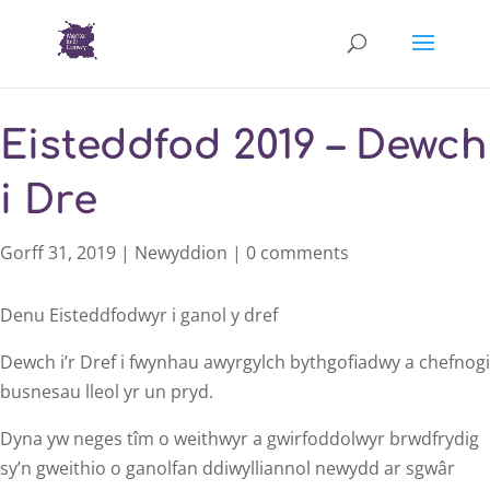
Eisteddfod 2019 – Dewch
i Dre
Gorff 31, 2019
|
Newyddion
|
0 comments
Denu Eisteddfodwyr i ganol y dref
Dewch i’r Dref i fwynhau awyrgylch bythgofiadwy a chefnogi
busnesau lleol yr un pryd.
Dyna yw neges tîm o weithwyr a gwirfoddolwyr brwdfrydig
sy’n gweithio o ganolfan ddiwylliannol newydd ar sgwâr