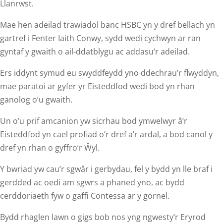
Llanrwst.
Mae hen adeilad trawiadol banc HSBC yn y dref bellach yn
gartref i Fenter Iaith Conwy, sydd wedi cychwyn ar ran
gyntaf y gwaith o ail-ddatblygu ac addasu’r adeilad.
Ers iddynt symud eu swyddfeydd yno ddechrau’r flwyddyn,
mae paratoi ar gyfer yr Eisteddfod wedi bod yn rhan
ganolog o’u gwaith.
Un o’u prif amcanion yw sicrhau bod ymwelwyr â’r
Eisteddfod yn cael profiad o’r dref a’r ardal, a bod canol y
dref yn rhan o gyffro’r Ŵyl.
Y bwriad yw cau’r sgwâr i gerbydau, fel y bydd yn lle braf i
gerdded ac oedi am sgwrs a phaned yno, ac bydd
cerddoriaeth fyw o gaffi Contessa ar y gornel.
Bydd rhaglen lawn o gigs bob nos yng ngwesty’r Eryrod