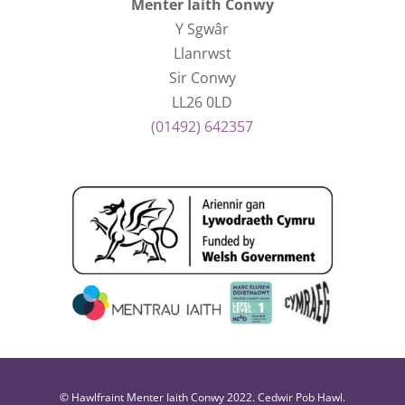
Menter Iaith Conwy
Y Sgwâr
Llanrwst
Sir Conwy
LL26 0LD
(01492) 642357
© Hawlfraint Menter Iaith Conwy 2022. Cedwir Pob Hawl.