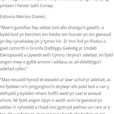
ymlaen i Fenter Iaith Conwy.
Esbonia Meirion Davies;
“Mae’n ganolfan fwy addas inni allu ehangu’n gwaith, a
bydd bod yn berchen ein heidio ein hunain yn ein gwneud
yn fwy cynaliadwy yn y tymor hir. Er inni fod yn ffodus o
gael cymorth o Gronfa Datblygu Gwledig yr Undeb
Ewropeaidd a Llywodraeth Cymru i brynu’r adeilad, mi fydd
angen mwy o gyllid arnom i addasu ac ail-ddatblygu’r
adeilad cyfan.”
“Mae neuadd hynod drawiadol ar lawr uchaf yr adeilad, ac
mi fyddwn ni’n ymgynghori’n drylwyr efo pobl leol o ran y
defnydd y bydden nhw’n hoffi’i weld yn cael ei wneud
ohoni. Mi fydd angen tipyn o waith arni i’w gwneud yn
addas i’r cyhoedd a rhaid inni gymryd pethau un cam ar y