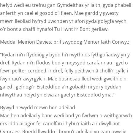
hefyd wedi eu trefnu gan Gymdeithas yr iaith, gyda phabell
anferth yn cael ei gosod o’i flaen. Mae gardd y gwesty
mewn lleoliad hyfryd uwchben yr afon gyda golygfa wych
o’r bont a chaffi hynafol Tu Hwnt i’r Bont gerllaw.
Meddai Meirion Davies, prif swyddog Menter Iaith Conwy.;
“Rydan ni’n ffyddiog y bydd hi’n wythnos fythgofiadwy yn y
dref. Rydan ni’n ffodus bod y meysydd carafannau i gyd o
fewn pellter cerdded i’r dref, felly peidiwch â cholli’r cyfle i
fwynhau’r awyrgylch. Mae busnesau lleol wedi gweithio’n
galed i gefnogi’r Eisteddfod a’n gobaith ni ydi y byddan
nhwythau hefyd yn elwa ar gael yr Eisteddfod yma.”
Bywyd newydd mewn hen adeilad
Mae hen adeilad y banc wedi bod yn fwrlwm o weithgarwch
ers iddo ailagor fel canolfan i hybu’r iaith a’r diwylliant
Cymraeg. Roedd llwyddo i brynu’r adeilad yn gam pwysig