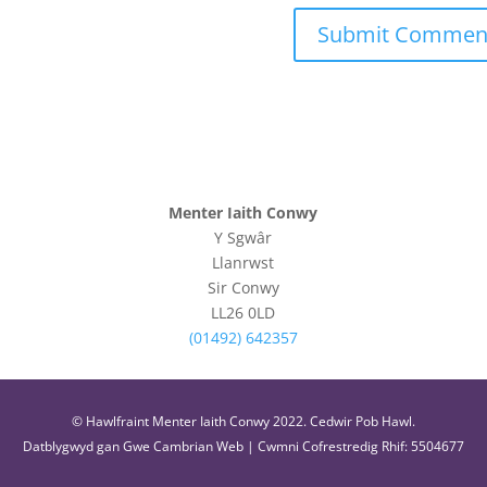
Menter Iaith Conwy
Y Sgwâr
Llanrwst
Sir Conwy
LL26 0LD
(01492) 642357
© Hawlfraint Menter Iaith Conwy 2022. Cedwir Pob Hawl.
Datblygwyd gan
Gwe Cambrian Web
| Cwmni Cofrestredig Rhif: 5504677