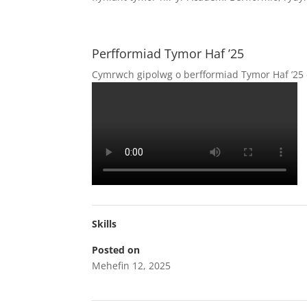
Perfformiad Tymor Haf ’25
Cymrwch gipolwg o berfformiad Tymor Haf ’25 
Skills
Posted on
Mehefin 12, 2025