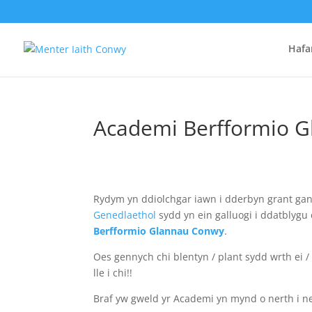
Hafa
Academi Berfformio 
Rydym yn ddiolchgar iawn i dderbyn grant ga
Genedlaethol
sydd yn ein galluogi i ddatblygu 
Berfformio Glannau Conwy
.
Oes gennych chi blentyn / plant sydd wrth ei 
lle i chi!!
Braf yw gweld yr Academi yn mynd o nerth i n