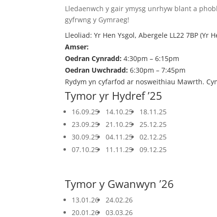
Lledaenwch y gair ymysg unrhyw blant a phobl
gyfrwng y Gymraeg!
Lleoliad: Yr Hen Ysgol, Abergele LL22 7BP (Yr 
Amser:
Oedran Cynradd:
4:30pm – 6:15pm
Oedran Uwchradd:
6:30pm – 7:45pm
Rydym yn cyfarfod ar nosweithiau Mawrth. Cy
Tymor yr Hydref ’25
16.09.25
14.10.25
18.11.25
23.09.25
21.10.25
25.12.25
30.09.25
04.11.25
02.12.25
07.10.25
11.11.25
09.12.25
Tymor y Gwanwyn ’26
13.01.26
24.02.26
20.01.26
03.03.26