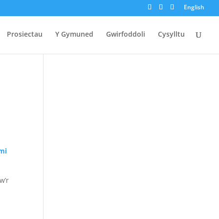
English
Prosiectau
Y Gymuned
Gwirfoddoli
Cysylltu
i
mi
w’r