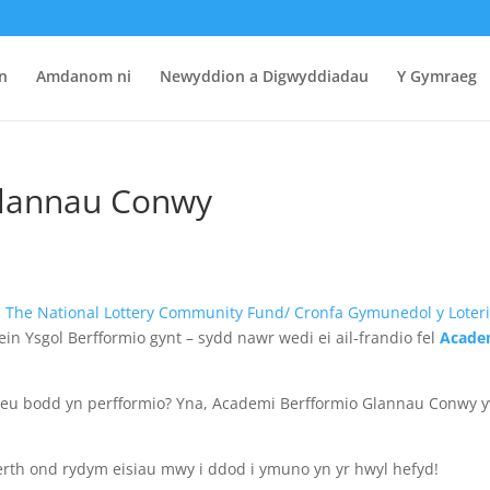
n
Amdanom ni
Newyddion a Digwyddiadau
Y Gymraeg
Glannau Conwy
n
The National Lottery Community Fund/ Cronfa Gymunedol y Loter
ein Ysgol Berfformio gynt – sydd nawr wedi ei ail-frandio fel
Acade
/ eu bodd yn perfformio? Yna, Academi Berfformio Glannau Conwy y
erth ond rydym eisiau mwy i ddod i ymuno yn yr hwyl hefyd!