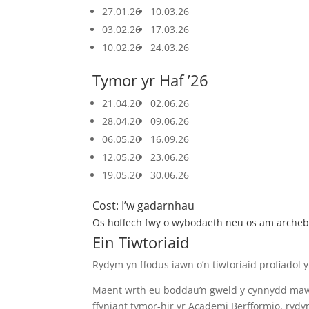
27.01.26
10.03.26
03.02.26
17.03.26
10.02.26
24.03.26
Tymor yr Haf ’26
21.04.26
02.06.26
28.04.26
09.06.26
06.05.26
16.09.26
12.05.26
23.06.26
19.05.26
30.06.26
Cost: I’w gadarnhau
Os hoffech fwy o wybodaeth neu os am archebu
Ein Tiwtoriaid
Rydym yn ffodus iawn o’n tiwtoriaid profiadol 
Maent wrth eu boddau’n gweld y cynnydd mawr y
ffyniant tymor-hir yr Academi Berfformio, ryd