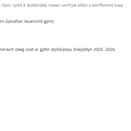
 ifanc sydd â diddordeb mewn unrhyw elfen o berfformio trwy
Hen Ganolfan Ieuenctid gynt)
merwch olwg isod ar gyfer dyddiadau blwyddyn 2025 -2026.