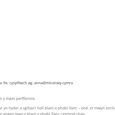
 lle, cysylltwch ag:
anna@miconwy.cymru
yn y maes perfformio.
n hyder a sgiliau’r holl blant a phobl ifanc – ond, er mwyn sicr
ym angen mwy o blant a phobl ifanc i gymryd rhan.