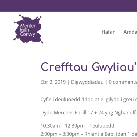
Hafan
Amda
Crefftau Gwyliau
Ebr 2, 2019
|
Digwyddiadau
|
0 comment
Cyfle i deuluoedd ddod at ei gilydd i greu 
Dydd Mercher Ebrill 17 + 24 yng Nghanolf
10:30am – 12:30pm – Teuluoedd
2:00pm – 3:30pm – Rhiant a Babi (dan 1 o