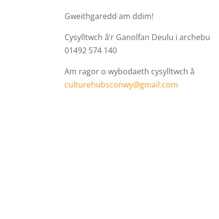
Gweithgaredd am ddim!
Cysylltwch â’r Ganolfan Deulu i archebu
01492 574 140
Am ragor o wybodaeth cysylltwch â
culturehubsconwy@gmail.com