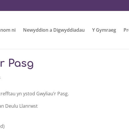
nom ni
Newyddion a Digwyddiadau
Y Gymraeg
Pr
’r Pasg
s
crefftau yn ystod Gwyliau’r Pasg.
an Deulu Llanrwst
ed)