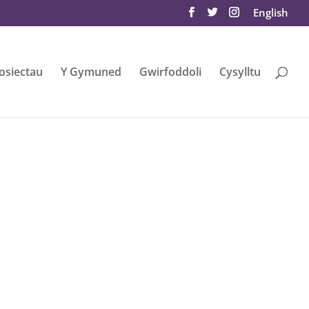
English
osiectau
Y Gymuned
Gwirfoddoli
Cysylltu