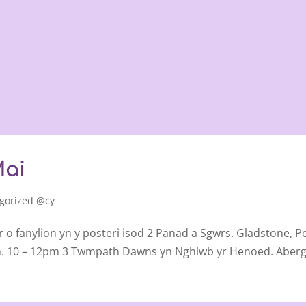
Mai
gorized @cy
 o fanylion yn y posteri isod 2 Panad a Sgwrs. Gladstone
 10 – 12pm 3 Twmpath Dawns yn Nghlwb yr Henoed. Abergele