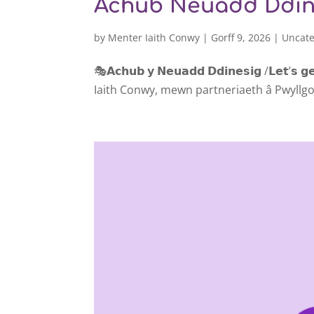
Achub Neuadd Ddin
by
Menter Iaith Conwy
|
Gorff 9, 2026
|
Uncate
🎭𝗔𝗰𝗵𝘂𝗯 𝘆 𝗡𝗲𝘂𝗮𝗱𝗱 𝗗𝗱𝗶𝗻𝗲𝘀𝗶𝗴 /𝗟𝗲𝘁’
Iaith Conwy, mewn partneriaeth â Pwyllg