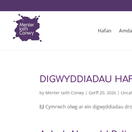
Hafan
Amda
DIGWYDDIADAU HAF
by
Menter Iaith Conwy
|
Gorff 20, 2026
|
Unca
🙌 Cymrwch olwg ar ein digwyddiadau dros 