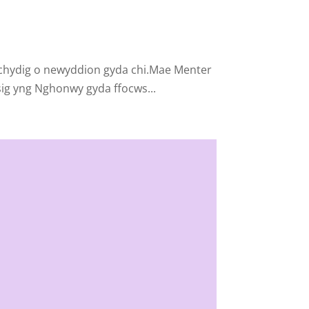
dd gallwn rannu ychydig o newyddion gyda chi.Mae Menter
ig yng Nghonwy gyda ffocws...