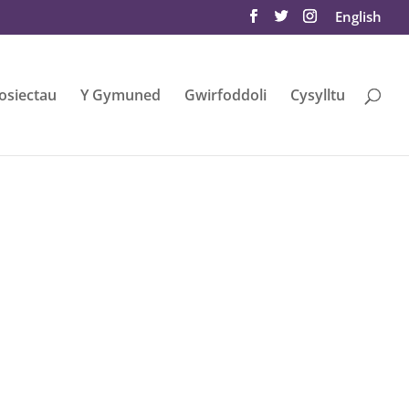
English
osiectau
Y Gymuned
Gwirfoddoli
Cysylltu