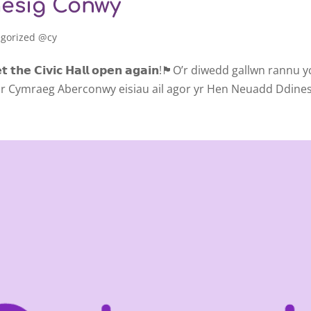
esig Conwy
gorized @cy
 𝗴𝗲𝘁 𝘁𝗵𝗲 𝗖𝗶𝘃𝗶𝗰 𝗛𝗮𝗹𝗹 𝗼𝗽𝗲𝗻 𝗮𝗴𝗮𝗶𝗻!🏴󠁧󠁢󠁷󠁬󠁳󠁿O’r diwe
or Cymraeg Aberconwy eisiau ail agor yr Hen Neuadd Ddines