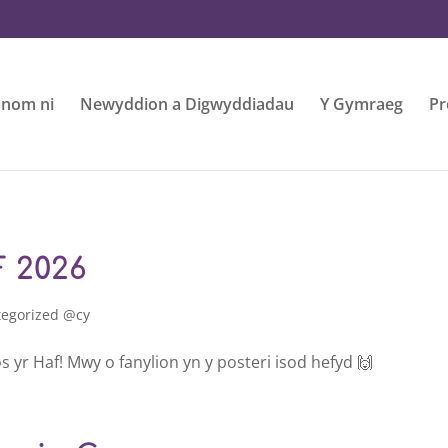
nom ni
Newyddion a Digwyddiadau
Y Gymraeg
Pr
 2026
tegorized @cy
yr Haf! Mwy o fanylion yn y posteri isod hefyd 🙌